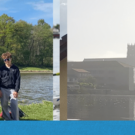
ACCUEIL
▴
▾
COMPÉTITION
▴
▾
LOISIRS
▴
▾