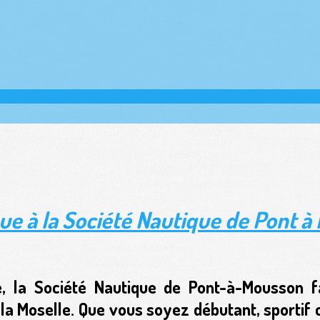
ue à la Société Nautique de Pont à
e, la Société Nautique de Pont-à-Mousson f
e la Moselle. Que vous soyez débutant, sporti