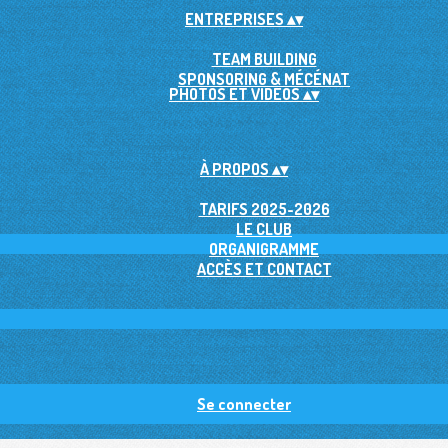
ENTREPRISES
▴
▾
TEAM BUILDING
SPONSORING & MÉCÉNAT
PHOTOS ET VIDEOS
▴
▾
À PROPOS
▴
▾
TARIFS 2025-2026
LE CLUB
ORGANIGRAMME
ACCÈS ET CONTACT
Se connecter