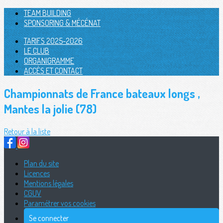
TEAM BUILDING
SPONSORING & MÉCÉNAT
TARIFS 2025-2026
LE CLUB
ORGANIGRAMME
ACCÈS ET CONTACT
Championnats de France bateaux longs ,
Mantes la jolie (78)
Retour à la liste
Plan du site
Licences
Mentions légales
CGUV
Paramétrer vos cookies
Se connecter