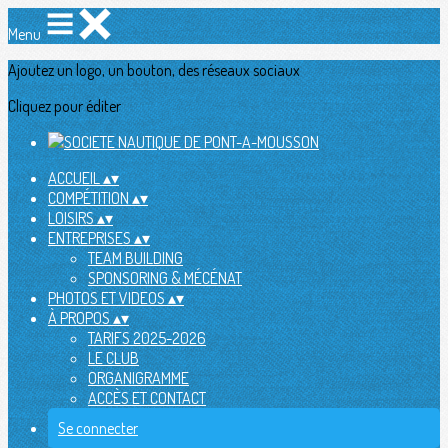
Menu
Ajoutez un logo, un bouton, des réseaux sociaux
Cliquez pour éditer
ACCUEIL
▴
▾
COMPÉTITION
▴
▾
LOISIRS
▴
▾
ENTREPRISES
▴
▾
TEAM BUILDING
SPONSORING & MÉCÉNAT
PHOTOS ET VIDEOS
▴
▾
À PROPOS
▴
▾
TARIFS 2025-2026
LE CLUB
ORGANIGRAMME
ACCÈS ET CONTACT
Se connecter